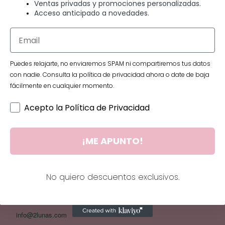
Ventas privadas y promociones personalizadas.
Acceso anticipado a novedades.
Puedes relajarte, no enviaremos SPAM ni compartiremos tus datos
ALARGADOR
con nadie. Consulta la política de privacidad ahora o date de baja
7.00
€
fácilmente en cualquier momento.
Añadir al carrito
Acepto la Política de Privacidad
¡ME APUNTO!
No quiero descuentos exclusivos.
Contacto
info@2lunas.com