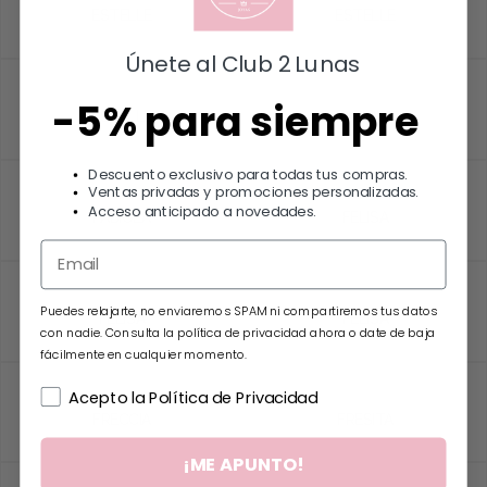
ESTELLE
ESTELLE
18.00
€
18.00
€
Únete al Club 2 Lunas
Añadir al carrito
Añadir al carrito
-5% para siempre
ESTELLE
FABIOLA
18.00
€
18.00
€
Añadir al carrito
Añadir al carrito
Descuento exclusivo para todas tus compras.
Ventas privadas y promociones personalizadas.
Acceso anticipado a novedades.
FABIOLA
FELISA
18.00
€
22.00
€
Añadir al carrito
Añadir al carrito
Puedes relajarte, no enviaremos SPAM ni compartiremos tus datos
FELISA
FELISA
con nadie. Consulta la política de privacidad ahora o date de baja
22.00
€
22.00
€
fácilmente en cualquier momento.
Añadir al carrito
Añadir al carrito
Acepto la Política de Privacidad
FRECCIA
FRESITA
15.00
€
13.00
€
¡ME APUNTO!
Añadir al carrito
Añadir al carrito