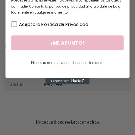
Puedes relajarte, no enviaremos SPAM ni compartiremos tus datos
con nadie. Consulta la política de privacidad ahora o date de baja
fácilmente en cualquier momento.
Acepto la Política de Privacidad
¡ME APUNTO!
Información adicional
No quiero descuentos exclusivos.
Material
PLATA DO
Tamaño
PEQUEÑO
Productos relacionados