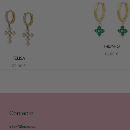
TRIUNFO
16.00
€
FELISA
Añadir al carrito
22.00
€
Añadir al carrito
Contacto
info@2lunas.com