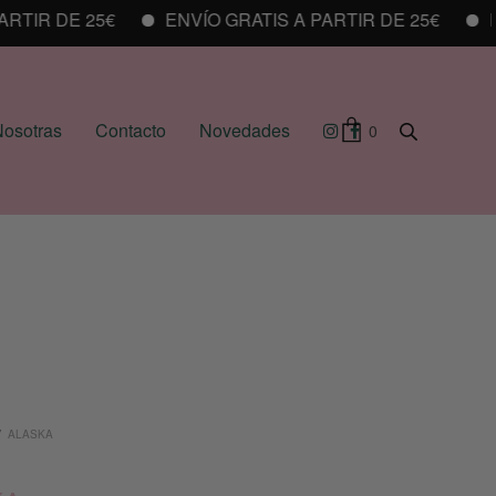
IR DE 25€
ENVÍO GRATIS A PARTIR DE 25€
ENV
osotras
Contacto
Novedades
0
/
ALASKA