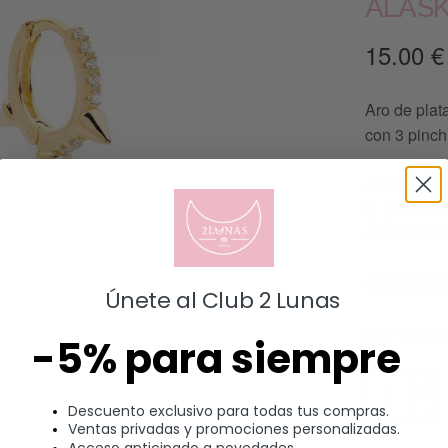
ALAS
15.00
€
Aro de plat
con 3 pinchi
ATENCIÓN: 
(1 pendiente
seleccionar
GRACIAS 
Únete al Club 2 Lunas
HAY EXIS
-5% para siempre
Descuento exclusivo para todas tus compras.
Ventas privadas y promociones personalizadas.
Acceso anticipado a novedades.