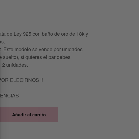
ata de Ley 925 con baño de oro de 18k y
as.
Este modelo se vende por unidades
 suelto), si quieres el par debes
 2 unidades.
POR ELEGIRNOS !!
TENCIAS
Añadir al carrito