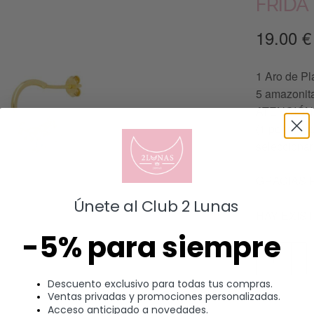
FRIDA
19.00
€
1 Aro de Pl
5 amazonit
ATENCIÓN: 
(1 pendiente
seleccionar
GRACIAS 
Únete al Club 2 Lunas
HAY EXIS
-5% para siempre
Descuento exclusivo para todas tus compras.
Ventas privadas y promociones personalizadas.
Acceso anticipado a novedades.