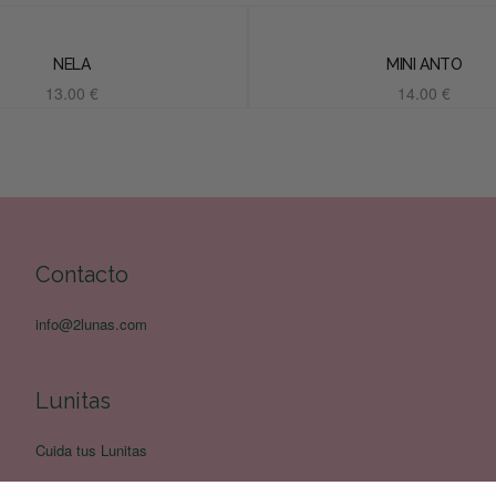
NELA
MINI ANTO
13.00
€
14.00
€
Añadir al carrito
Añadir al carrito
Contacto
info@2lunas.com
Lunitas
Cuida tus Lunitas