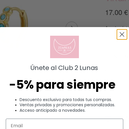
17.00
€
Aro de plat
con circoni
mm. Diámetr
ATENCIÓN: 
(1 pendiente
Únete al Club 2 Lunas
seleccionar
-5% para siempre
GRACIAS 
HAY EXIS
Descuento exclusivo para todas tus compras.
Ventas privadas y promociones personalizadas.
Acceso anticipado a novedades.
A