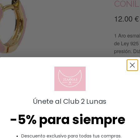
CONIL
12.00
€
1 Aro esmal
de Ley 925 
presión. Di
ATENCIÓN: 
pendiente s
seleccionar
GRACIAS 
Únete al Club 2 Lunas
HAY EXIS
-5% para siempre
Descuento exclusivo para todas tus compras.