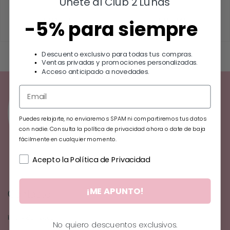
Únete al Club 2 Lunas
-5% para siempre
FABIOLA
PALOMA
18.00
€
23.00
€
Añadir al carrito
Añadir al carrito
Descuento exclusivo para todas tus compras.
Ventas privadas y promociones personalizadas.
Acceso anticipado a novedades.
Puedes relajarte, no enviaremos SPAM ni compartiremos tus datos
con nadie. Consulta la política de privacidad ahora o date de baja
fácilmente en cualquier momento.
Acepto la Política de Privacidad
¡ME APUNTO!
Contacto
info@2lunas.com
No quiero descuentos exclusivos.