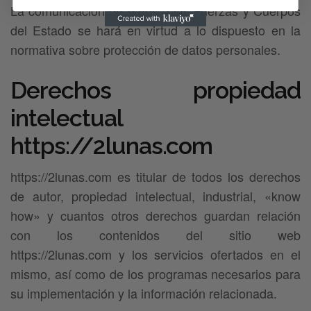
La comunicación de datos a las Fuerzas y Cuerpos
del Estado se hará en virtud a lo dispuesto en la
normativa sobre protección de datos personales.
Derechos propiedad
intelectual
https://2lunas.com
https://2lunas.com es titular de todos los derechos
de autor, propiedad intelectual, industrial, «know
how» y cuantos otros derechos guardan relación
con los contenidos del sitio web
https://2lunas.com y los servicios ofertados en el
mismo, así como de los programas necesarios para
su implementación y la información relacionada.