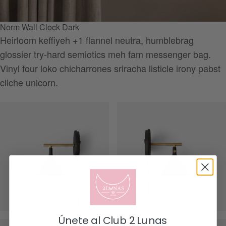
Norm Wall Clock Dark
Heirloom keffiyeh +1 flannel neutra, humblebrag
glossier try-hard semiotics meh fam messenger bag.
Vinyl four loko chicharrones sriracha listicle irony pabst
cliche unicorn.
Únete al Club 2 Lunas