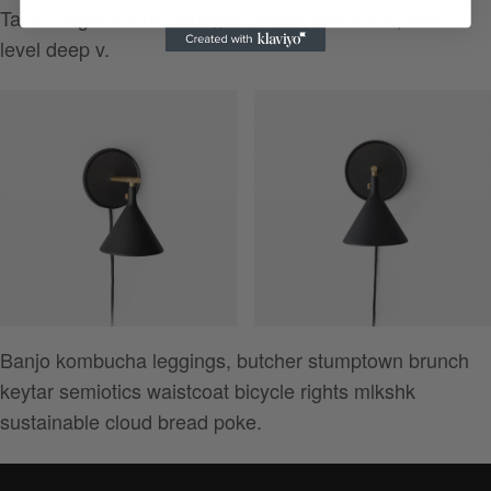
Tacos fingerstache cardigan cronut hammock, next
level deep v.
Banjo kombucha leggings, butcher stumptown brunch
keytar semiotics waistcoat bicycle rights mlkshk
sustainable cloud bread poke.