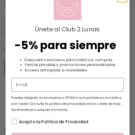
33.00
€
2 preciosos pendientes en forma de hoja de plata de ley
de 925 con baño de oro de 18 k. Cierre a presión. Tamaño
Únete al Club 2 Lunas
30mm
-5% para siempre
HAY EXISTENCIAS
Descuento exclusivo para todas tus compras.
Ventas privadas y promociones personalizadas.
Añadir al carrito
Acceso anticipado a novedades.
Puedes relajarte, no enviaremos SPAM ni compartiremos tus datos
con nadie. Consulta la política de privacidad ahora o date de baja
fácilmente en cualquier momento.
Acepto la Política de Privacidad
Información adicional