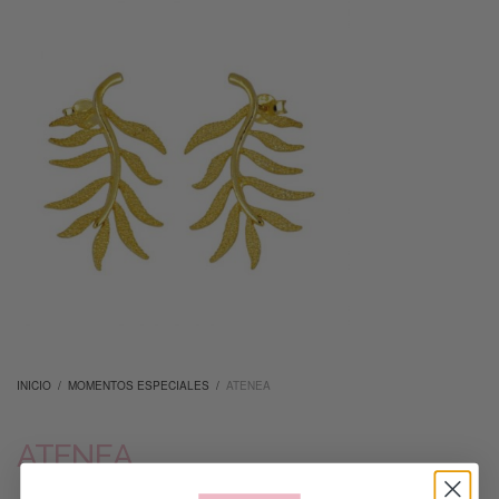
INICIO
/
MOMENTOS ESPECIALES
/
ATENEA
ATENEA