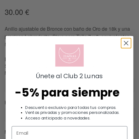
30.00
€
Anillo ajustable de Bronce con baño de Oro de 18k y una
preciosa Labradorita. Sirve para Talla 7 y 8, equivalentes a
54 hasta 56
Lo sentimos, este producto esta agotado.
Si le interesa, puede escribirnos un mensaje.
Nombre
Únete al Club 2 Lunas
-5% para siempre
Email
Descuento exclusivo para todas tus compras.
Ventas privadas y promociones personalizadas.
Acceso anticipado a novedades.
Mensaje