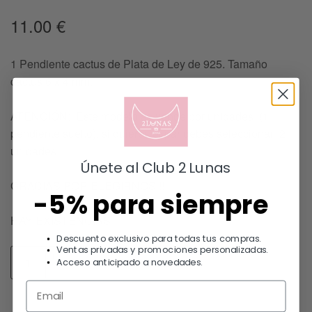
11.00
€
1 Pendiente cactus de Plata de Ley de 925. Tamaño
cactus 6 x 4 mm.
ATENCIÓN: Este modelo se vende por unidades (1
pendiente suelto), si quieres el par debes seleccionar 2
unidades.
Únete al Club 2 Lunas
GRACIAS POR ELEGIRNOS !!
-5% para siempre
HAY EXISTENCIAS
Descuento exclusivo para todas tus compras.
Ventas privadas y promociones personalizadas.
Acceso anticipado a novedades.
Añadir al carrito