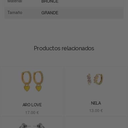
Material
BRONCE
Tamaño
GRANDE
Productos relacionados
NELA
ARO LOVE
13.00
€
17.00
€
Añadir al carrito
Añadir al carrito