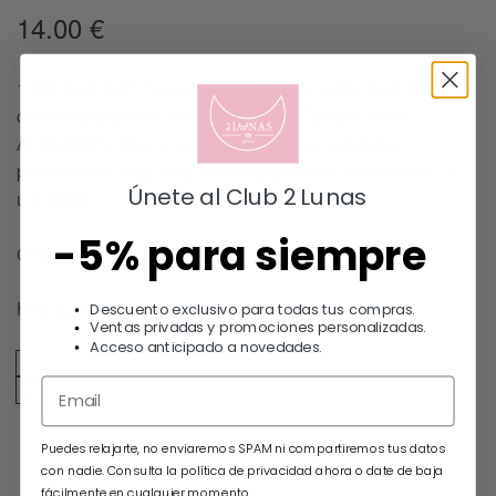
14.00
€
1 Pendiente en Plata de Ley 925. 2 estrellas mini con
circonitas blancas. Cierre a presión. Tamaño 9 mm.
ATENCIÓN: Este modelo se vende por unidades (1
pendiente suelto), si quieres el par debes seleccionar 2
Únete al Club 2 Lunas
unidades.
-5% para siempre
GRACIAS POR ELEGIRNOS !!
HAY EXISTENCIAS
Descuento exclusivo para todas tus compras.
Ventas privadas y promociones personalizadas.
Acceso anticipado a novedades.
Añadir al carrito
Puedes relajarte, no enviaremos SPAM ni compartiremos tus datos
con nadie. Consulta la política de privacidad ahora o date de baja
fácilmente en cualquier momento.