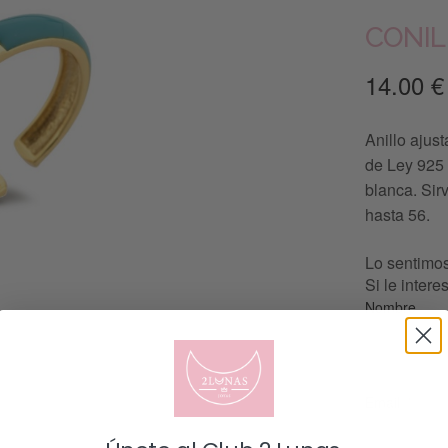
CONIL
14.00
€
Anillo ajus
de Ley 925 
blanca. Sirv
hasta 56.
Lo sentimos
Si le inter
Nombre
Email