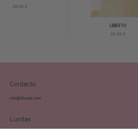
29.00
€
Añadir al carrito
LIBERTO
22.00
€
Añadir al carrito
Contacto
info@2lunas.com
Lunitas
Cuida tus Lunitas