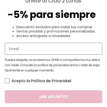
Únete al Club 2 Lunas
-5% para siempre
Mensaje
Descuento exclusivo para todas tus compras.
Ventas privadas y promociones personalizadas.
Acceso anticipado a novedades.
Submit 
SIN EXIS
Puedes relajarte, no enviaremos SPAM ni compartiremos tus datos
con nadie. Consulta la política de privacidad ahora o date de baja
fácilmente en cualquier momento.
Acepto la Política de Privacidad
¡ME APUNTO!
Información adicional