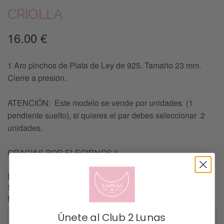
CRIOLLA
16.00
€
1 Aro pinchos de Plata de Ley de 925. Tamaño 23 mm.
Cierre a presión.
ATENCIÓN: Este modelo se vende por unidades (1
pendiente suelto), si quieres el par debes seleccionar 2
unidades.
GRACIAS POR ELEGIRNOS !!
Lo sentimos, este producto esta agotado.
Si le interesa, puede escribirnos un mensaje.
Nombre
Únete al Club 2 Lunas