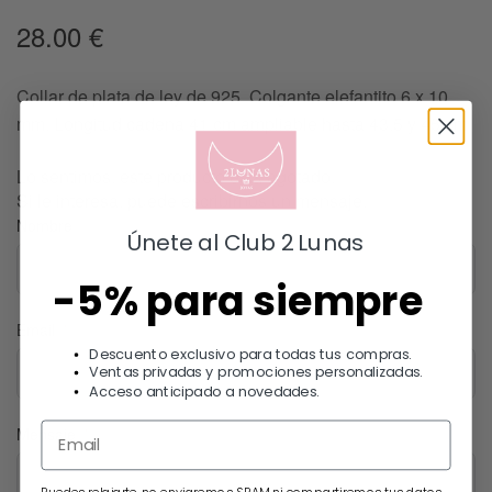
28.00
€
Collar de plata de ley de 925. Colgante elefantito 6 x 10
mm. Longitud cadena 41 cm ampliable hasta 43,5 y 45 cm
Lo sentimos, este producto esta agotado.
Si le interesa, puede escribirnos un mensaje.
Nombre
Únete al Club 2 Lunas
-5% para siempre
Email
Descuento exclusivo para todas tus compras.
Ventas privadas y promociones personalizadas.
Acceso anticipado a novedades.
Mensaje
Puedes relajarte, no enviaremos SPAM ni compartiremos tus datos