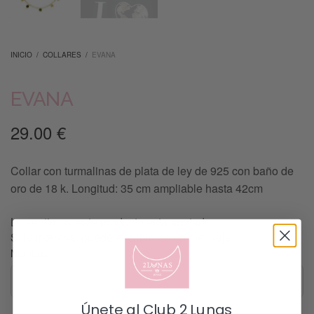
INICIO
/
COLLARES
/
EVANA
EVANA
29.00
€
Collar con turmalinas de plata de ley de 925 con baño de
oro de 18 k. Longitud: 35 cm ampliable hasta 42cm
Lo sentimos, este producto esta agotado.
Si le interesa, puede escribirnos un mensaje.
Nombre
Únete al Club 2 Lunas