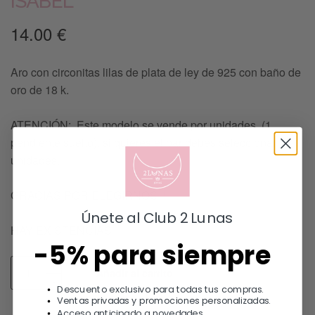
ISABEL
14.00
€
Aro con circonitas lilas de plata de ley de 925 con baño de
oro de 18 k.
ATENCIÓN: Este modelo se vende por unidades (1
pendiente suelto), si quieres el par debes seleccionar 2
unidades.
GRACIAS POR ELEGIRNOS !!
Únete al Club 2 Lunas
HAY EXISTENCIAS
-5% para siempre
Añadir al carrito
Descuento exclusivo para todas tus compras.
Ventas privadas y promociones personalizadas.
Acceso anticipado a novedades.