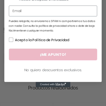
Puedes relajarte, no enviaremos SPAM ni compartiremos tus datos
con nadie. Consulta la política de privacidad ahora o date de baja
Información adicional
fácilmente en cualquier momento.
Acepto la Política de Privacidad
Material
PLATA DO
¡ME APUNTO!
Tamaño
PEQUEÑO
No quiero descuentos exclusivos.
Productos relacionados