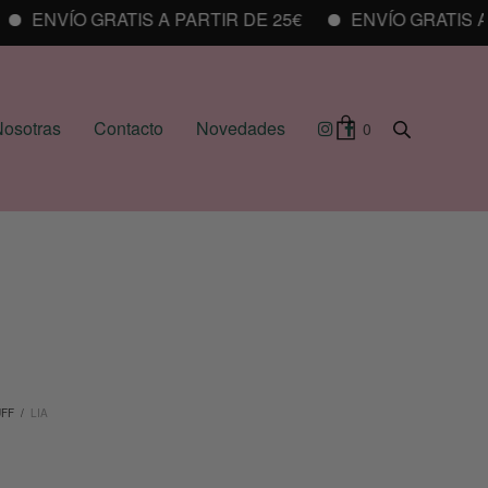
ENVÍO GRATIS A PARTIR DE 25€
ENVÍO GRATIS A PA
osotras
Contacto
Novedades
0
UFF
/
LIA