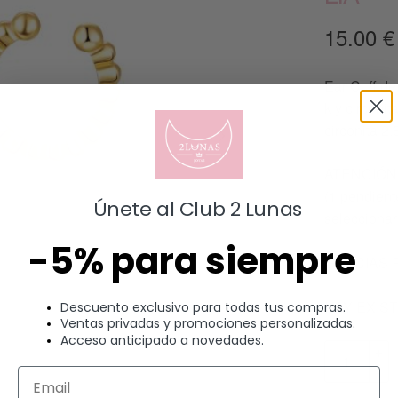
15.00
€
Ear Cuff de
k y circoni
circonita 2
ATENCIÓN: 
(1 pendiente
Únete al Club 2 Lunas
seleccionar
-5% para siempre
GRACIAS 
HAY EXIS
Descuento exclusivo para todas tus compras.
Ventas privadas y promociones personalizadas.
Acceso anticipado a novedades.