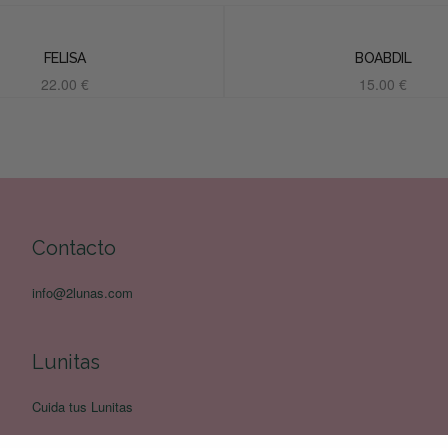
FELISA
BOABDIL
22.00
€
15.00
€
Añadir al carrito
Añadir al carrito
Contacto
info@2lunas.com
Lunitas
Cuida tus Lunitas