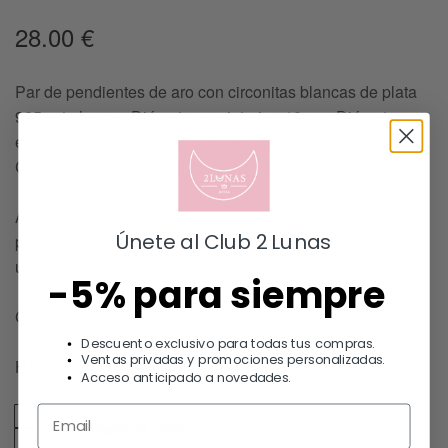
28.00
€
Par de pendientes de aro con circonitas blancas de plata
925 y 4 charms. Diámetro aro interior: 10mm. Diámetro aro
exterior: 14mm. Charm Sol 7 mm. Charm Luna 5 mm.
Charm Cruz 7×4 mm. Charm Circonita 4mm
ATENCIÓN: Este modelo se vende por unidades (1
Únete al Club 2 Lunas
pendiente suelto), si quieres el par debes seleccionar 2
unidades.
-5% para siempre
GRACIAS POR ELEGIRNOS !!
Descuento exclusivo para todas tus compras.
Ventas privadas y promociones personalizadas.
HAY EXISTENCIAS
Acceso anticipado a novedades.
Añadir al carrito