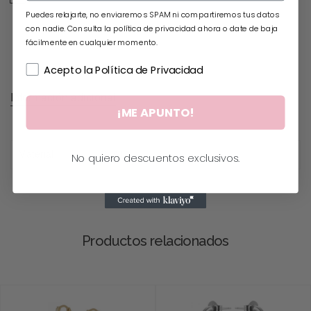
Puedes relajarte, no enviaremos SPAM ni compartiremos tus datos
con nadie. Consulta la política de privacidad ahora o date de baja
fácilmente en cualquier momento.
Acepto la Política de Privacidad
Información adicional
¡ME APUNTO!
Material
PLATA
No quiero descuentos exclusivos.
Productos relacionados