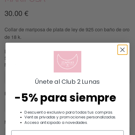
30.00
€
Collar de mariposa de plata de ley de 925 con baño de oro
de 18 k.
Lo sentimos, este producto esta agotado.
Si le interesa, puede escribirnos un mensaje.
Nombre
Únete al Club 2 Lunas
-5% para siempre
Email
Descuento exclusivo para todas tus compras.
Ventas privadas y promociones personalizadas.
Mensaje
Acceso anticipado a novedades.