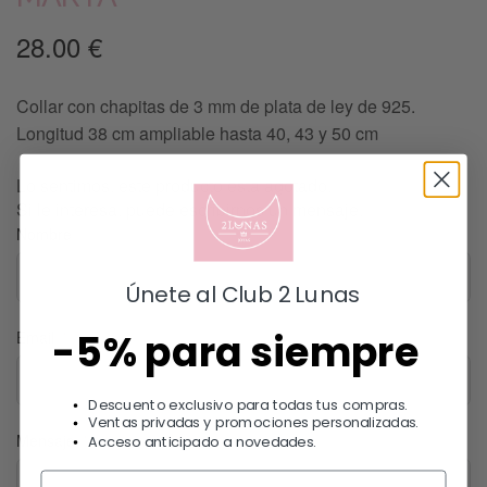
28.00
€
Collar con chapitas de 3 mm de plata de ley de 925.
Longitud 38 cm ampliable hasta 40, 43 y 50 cm
Lo sentimos, este producto esta agotado.
Si le interesa, puede escribirnos un mensaje.
Nombre
Únete al Club 2 Lunas
-5% para siempre
Email
Descuento exclusivo para todas tus compras.
Ventas privadas y promociones personalizadas.
Mensaje
Acceso anticipado a novedades.