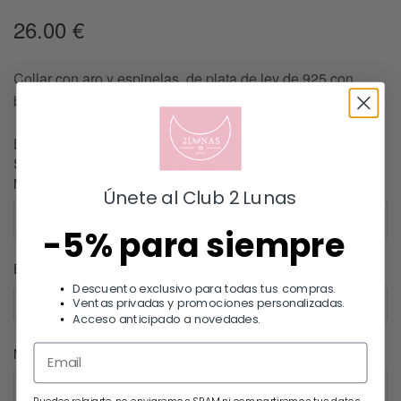
26.00
€
Collar con aro y espinelas, de plata de ley de 925 con
baño de oro de 18 k. Longitud 38 cm hasta 43 cm
Lo sentimos, este producto esta agotado.
Si le interesa, puede escribirnos un mensaje.
Nombre
Únete al Club 2 Lunas
-5% para siempre
Email
Descuento exclusivo para todas tus compras.
Ventas privadas y promociones personalizadas.
Acceso anticipado a novedades.
Mensaje
Puedes relajarte, no enviaremos SPAM ni compartiremos tus datos