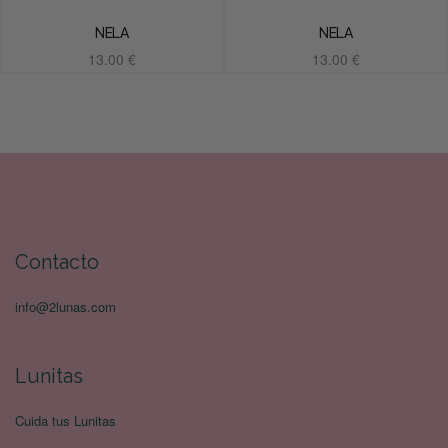
NELA
NELA
13.00
€
13.00
€
Añadir al carrito
Añadir al carrito
Contacto
info@2lunas.com
Lunitas
Cuida tus Lunitas