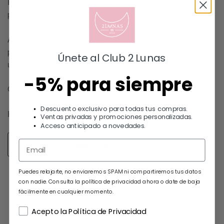
Pendiente con circonita en baguette naranja 2×5 mm de
plata de ley de 925 con baño de oro de 18 k.
ATENCIÓN: Este modelo se vende por unidades (1
pendiente suelto), si quieres el par debes seleccionar 2
Únete al Club 2 Lunas
unidades.
-5% para siempre
GRACIAS POR ELEGIRNOS !!
Descuento exclusivo para todas tus compras.
HAY EXISTENCIAS
Ventas privadas y promociones personalizadas.
Acceso anticipado a novedades.
Añadir al carrito
Puedes relajarte, no enviaremos SPAM ni compartiremos tus datos
con nadie. Consulta la política de privacidad ahora o date de baja
fácilmente en cualquier momento.
Acepto la Política de Privacidad