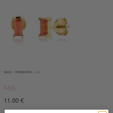
INICIO
/
PENDIENTES
/
MIA
MIA
11.00
€