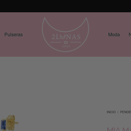
Pulseras
Moda
N
INICIO
/
PENDI
MIA M