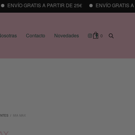
ENVÍO GRATIS A PARTIR DE 25€
ENVÍO GRATIS A PA
osotras
Contacto
Novedades
0
ENTES
/
MIA MAX
AX