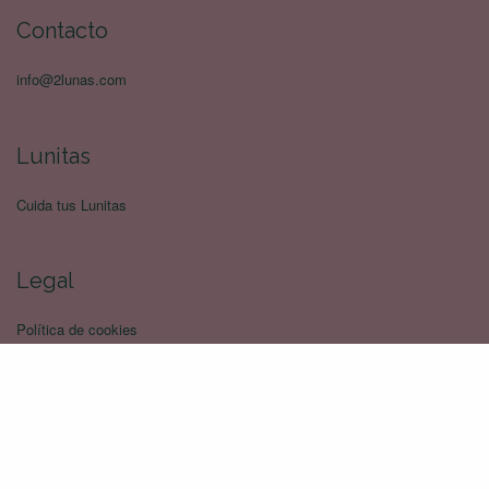
Contacto
info@2lunas.com
Lunitas
Cuida tus Lunitas
Legal
Política de cookies
Terminos y Condiciones
Política de devoluciones
Politica de privacidad
Envíos