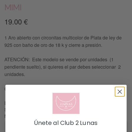
MIMI
19.00
€
1 Aro abierto con circonitas multicolor de Plata de ley de
925 con baño de oro de 18 k y cierre a presión.
ATENCIÓN: Este modelo se vende por unidades (1
pendiente suelto), si quieres el par debes seleccionar 2
unidades.
GRACIAS POR ELEGIRNOS !!
Lo sentimos, este producto esta agotado.
Si le interesa, puede escribirnos un mensaje.
Nombre
Únete al Club 2 Lunas