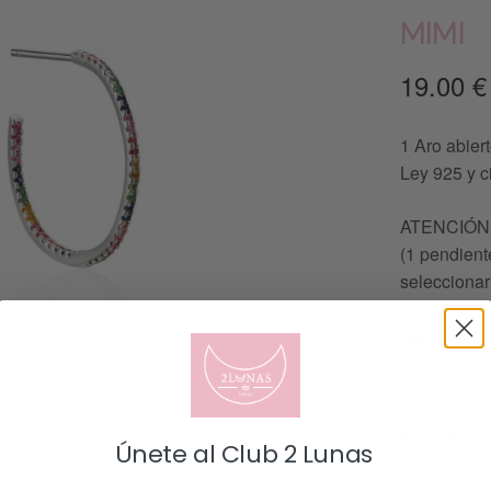
MIMI
19.00
€
1 Aro abiert
Ley 925 y c
ATENCIÓN: 
(1 pendiente
seleccionar
GRACIAS 
Lo sentimos
Si le inter
Nombre
Únete al Club 2 Lunas