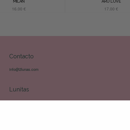
MILÁN
ARO LOVE
16.00
€
17.00
€
Añadir al carrito
Añadir al carrito
Contacto
info@2lunas.com
Lunitas
Cuida tus Lunitas