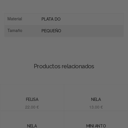
Material
PLATA DO
Tamaño
PEQUEÑO
Productos relacionados
FELISA
NELA
22.00
€
13.00
€
Añadir al carrito
Añadir al carrito
NELA
MINI ANTO