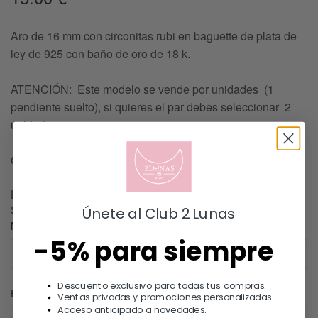
Aro de 16 mm con circonitas rubi en baguette de plata de
ley de 925 con baño de oro de 18 k.
ATENCIÓN: Este modelo se vende por unidades (1
pendiente suelto), si quieres el par debes seleccionar 2
unidades.
GRACIAS POR ELEGIRNOS !!
Lo sentimos, este producto esta agotado.
Si le interesa, puede escribirnos un mensaje.
Únete al Club 2 Lunas
Nombre
-5% para siempre
Descuento exclusivo para todas tus compras.
Email
Ventas privadas y promociones personalizadas.
Acceso anticipado a novedades.