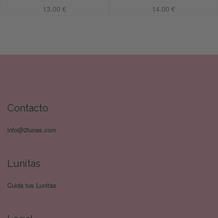
13.00
€
14.00
€
Añadir al carrito
Añadir al carrito
Contacto
info@2lunas.com
Lunitas
Cuida tus Lunitas