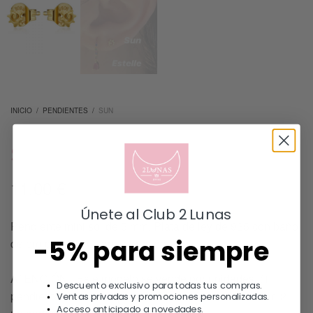
INICIO
/
PENDIENTES
/
SUN
SUN
11.00
€
Únete al Club 2 Lunas
Pendiente mini sol de 5 mm. Plata de ley de 925 con baño
-5% para siempre
de oro de 18 k. Cierre a presión
ATENCIÓN: Este modelo se vende por unidades (1
Descuento exclusivo para todas tus compras.
pendiente suelto), si quieres el par debes seleccionar 2
Ventas privadas y promociones personalizadas.
Acceso anticipado a novedades.