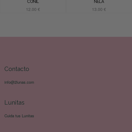
CONIL
NELA
12.00
€
13.00
€
Añadir al carrito
Añadir al carrito
Contacto
info@2lunas.com
Lunitas
Cuida tus Lunitas