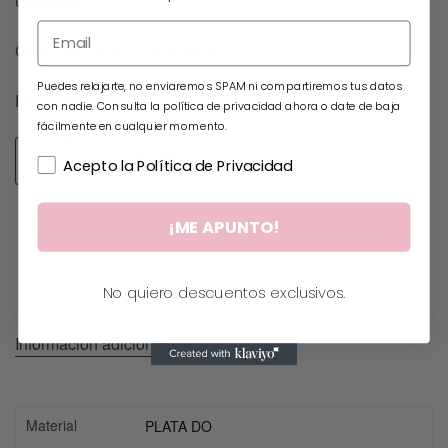
unidades.
GRACIAS POR ELEGIRNOS !!
Puedes relajarte, no enviaremos SPAM ni compartiremos tus datos
HAY EXISTENCIAS
con nadie. Consulta la política de privacidad ahora o date de baja
fácilmente en cualquier momento.
Añadir al carrito
Acepto la Política de Privacidad
¡ME APUNTO!
No quiero descuentos exclusivos.
Información adicional
Material
PLATA DO