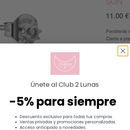
SUN
11.00
€
Pendiente m
Cierre a pr
ATENCIÓN: 
(1 pendiente
seleccionar
GRACIAS 
Únete al Club 2 Lunas
HAY EXIS
-5% para siempre
Descuento exclusivo para todas tus compras.
Ventas privadas y promociones personalizadas.
Acceso anticipado a novedades.