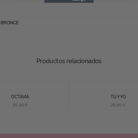
BRONCE
Productos relacionados
OCTAVIA
TÚ Y YO
35.00
€
25.00
€
Añadir al carrito
Añadir al carrito