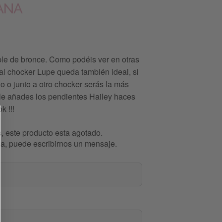
ANA
ple de bronce. Como podéis ver en otras
o al chocker Lupe queda también ideal, si
lo o junto a otro chocker serás la más
si le añades los pendientes Hailey haces
k !!!
, este producto esta agotado.
esa, puede escribirnos un mensaje.