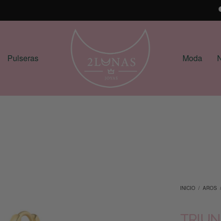
E
Pulseras
Moda
N
INICIO
/
AROS
TRIU