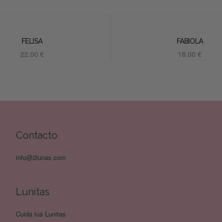
FELISA
FABIOLA
22.00
€
18.00
€
Añadir al carrito
Añadir al carrito
Contacto
info@2lunas.com
Lunitas
Cuida tus Lunitas