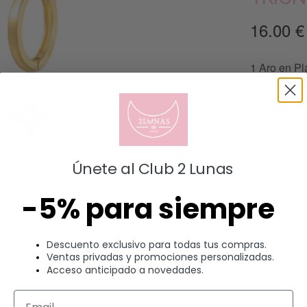
16.00
€
1 Aro en Pl
Colgante co
mm.
ATENCIÓN: 
(1 pendiente
Únete al Club 2 Lunas
seleccionar
-5% para siempre
GRACIAS 
HAY EXIS
Descuento exclusivo para todas tus compras.
Ventas privadas y promociones personalizadas.
Acceso anticipado a novedades.