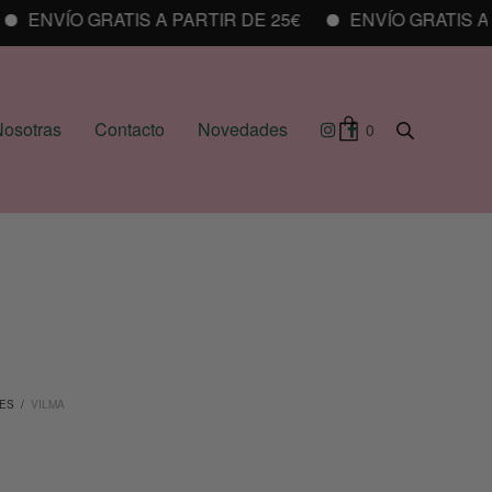
ENVÍO GRATIS A PARTIR DE 25€
ENVÍO GRATIS A PA
osotras
Contacto
Novedades
0
ES
/
VILMA