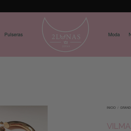
Pulseras
Moda
N
INICIO
/
GRAND
VILMA