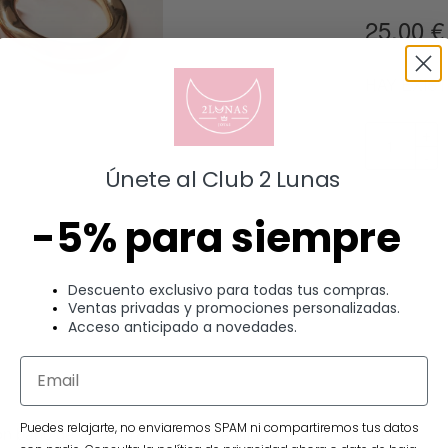
25.00
€
HAY EXIS
Únete al Club 2 Lunas
-5% para siempre
Descuento exclusivo para todas tus compras.
Ventas privadas y promociones personalizadas.
Acceso anticipado a novedades.
Descripción
Puedes relajarte, no enviaremos SPAM ni compartiremos tus datos
n baño de oro de 18 k efecto martillado. 4 cm de diámetro