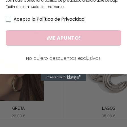
con nadie. Consulta la política de privacidad ahora o date de baja
fácilmente en cualquier momento.
Acepto la Política de Privacidad
Productos relacionados
¡ME APUNTO!
No quiero descuentos exclusivos.
GRETA
LAGOS
22.00
€
35.00
€
Añadir al carrito
Añadir al carrito