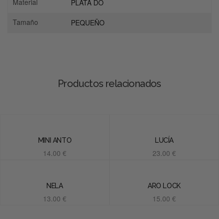
Material
PLATA DO
Tamaño
PEQUEÑO
Productos relacionados
MINI ANTO
LUCÍA
14.00
€
23.00
€
Añadir al carrito
Añadir al carrito
NELA
ARO LOCK
13.00
€
15.00
€
Añadir al carrito
Añadir al carrito