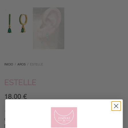
INICIO
/
AROS
/
ESTELLE
ESTELLE
18.00
€
1 Aro de Plata de Ley 925 con baño de oro de 18 k con
circonitas verdes y colgante de circonita en lágrima verde.
Medida aro 10mm y lágrima 5×3 mm.