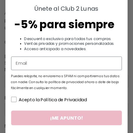
Únete al Club 2 Lunas
ATENCIÓN: Este modelo se vende por unidades (1
pendiente suelto), si quieres el par debes seleccionar 2
-5% para siempre
unidades.
Descuento exclusivo para todas tus compras.
GRACIAS POR ELEGIRNOS !!
Ventas privadas y promociones personalizadas.
Acceso anticipado a novedades.
Lo sentimos, este producto esta agotado.
Si le interesa, puede escribirnos un mensaje.
Nombre
Puedes relajarte, no enviaremos SPAM ni compartiremos tus datos
con nadie. Consulta la política de privacidad ahora o date de baja
fácilmente en cualquier momento.
Email
Acepto la Política de Privacidad
¡ME APUNTO!
Mensaje