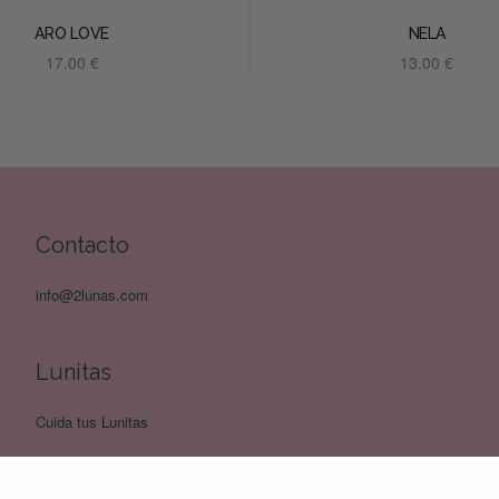
ARO LOVE
NELA
17.00
€
13.00
€
Añadir al carrito
Añadir al carrito
Contacto
info@2lunas.com
Lunitas
Cuida tus Lunitas