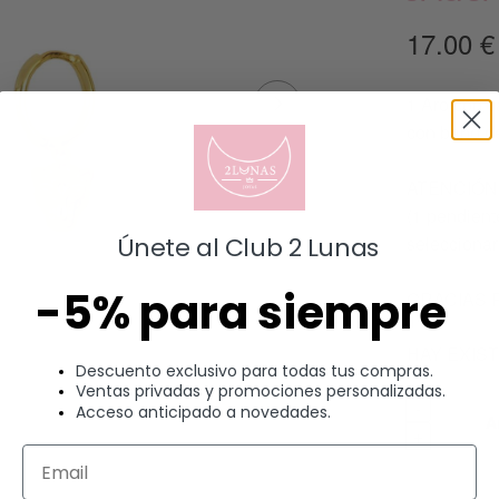
17.00
€
1 Aro con 
con baño de
ATENCIÓN: 
(1 pendiente
seleccionar
Únete al Club 2 Lunas
-5% para siempre
GRACIAS 
HAY EXIS
Descuento exclusivo para todas tus compras.
Ventas privadas y promociones personalizadas.
Acceso anticipado a novedades.
A