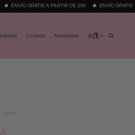
ENVÍO GRATIS A PARTIR DE 25€
ENVÍO GRATIS A P
osotras
Contacto
Novedades
0
/
JAGUAR
AR