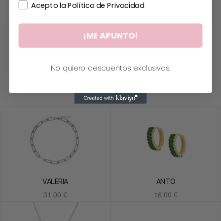
Acepto la Política de Privacidad
Material
ACERO DO
¡ME APUNTO!
No quiero descuentos exclusivos.
Productos relacionados
VALERIA
ANTO
31.00
€
16.00
€
Añadir al carrito
Añadir al carrito