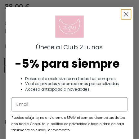
38.00
€
Collar de eslabones de acero con baño de oro de 18 k.
Longitud 40 cm. Grosor 8 mm. Cierre mosquetón
HAY EXISTENCIAS
Únete al Club 2 Lunas
-5% para siempre
Añadir al carrito
Descuento exclusivo para todas tus compras.
Ventas privadas y promociones personalizadas.
Acceso anticipado a novedades.
Puedes relajarte, no enviaremos SPAM ni compartiremos tus datos
Información adicional
con nadie. Consulta la política de privacidad ahora o date de baja
fácilmente en cualquier momento.