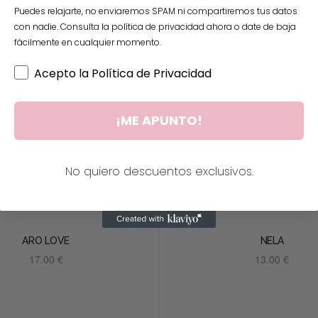
Puedes relajarte, no enviaremos SPAM ni compartiremos tus datos
con nadie. Consulta la política de privacidad ahora o date de baja
VERDE
fácilmente en cualquier momento.
BRONCE
Acepto la Política de Privacidad
¡ME APUNTO!
Productos relacionados
No quiero descuentos exclusivos.
ARO LOVE
NELA
17.00
€
13.00
€
Añadir al carrito
Añadir al carrito