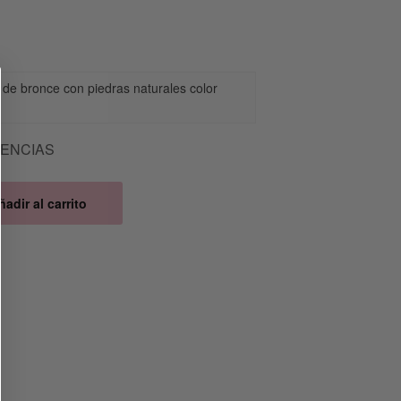
 de bronce con piedras naturales color
a
TENCIAS
ñadir al carrito