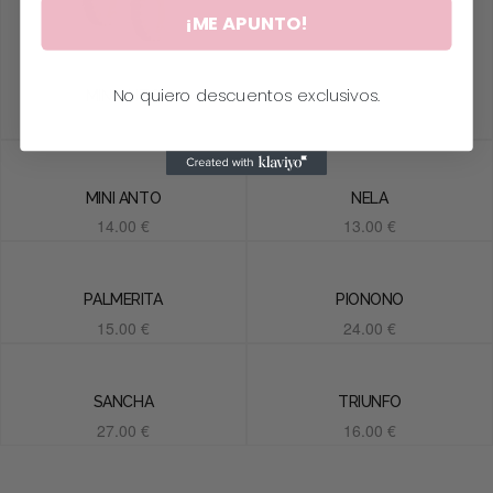
14.00
€
¡ME APUNTO!
Añadir al carrito
No quiero descuentos exclusivos.
MINI ANTO
14.00
€
Añadir al carrito
MINI ANTO
NELA
14.00
€
13.00
€
Añadir al carrito
Añadir al carrito
PALMERITA
PIONONO
15.00
€
24.00
€
Añadir al carrito
Añadir al carrito
SANCHA
TRIUNFO
27.00
€
16.00
€
Añadir al carrito
Añadir al carrito