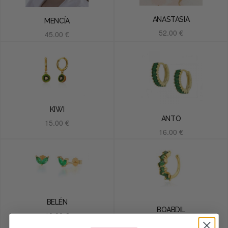
ANASTASIA
MENCÍA
52.00
€
45.00
€
Añadir al carrito
Añadir al carrito
KIWI
ANTO
15.00
€
16.00
€
Añadir al carrito
Añadir al carrito
BELÉN
BOABDIL
10.00
€
15.00
€
Añadir al carrito