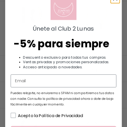
Añadir al carrito
Únete al Club 2 Lunas
CONIL
-5% para siempre
CRIS
12.00
€
16.00
€
Añadir al carrito
Descuento exclusivo para todas tus compras.
Añadir al carrito
Ventas privadas y promociones personalizadas.
Acceso anticipado a novedades.
HELGA
LISBET
32.00
€
35.00
€
Añadir al carrito
Añadir al carrito
Puedes relajarte, no enviaremos SPAM ni compartiremos tus datos
MIA
MIA MAX
con nadie. Consulta la política de privacidad ahora o date de baja
11.00
€
34.00
€
fácilmente en cualquier momento.
Añadir al carrito
Añadir al carrito
Acepto la Política de Privacidad
MINI ANTO