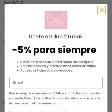
34.00
€
2 preciosos pendientes de cadena alargado con 3
circonitas talla baguette verdes 2×5 mm. Plata de Ley 925
con baño de Oro de 18k.
Únete al Club 2 Lunas
HAY EXISTENCIAS
-5% para siempre
Añadir al carrito
Descuento exclusivo para todas tus compras.
Ventas privadas y promociones personalizadas.
Acceso anticipado a novedades.
Puedes relajarte, no enviaremos SPAM ni compartiremos tus datos
con nadie. Consulta la política de privacidad ahora o date de baja
Información adicional
fácilmente en cualquier momento.