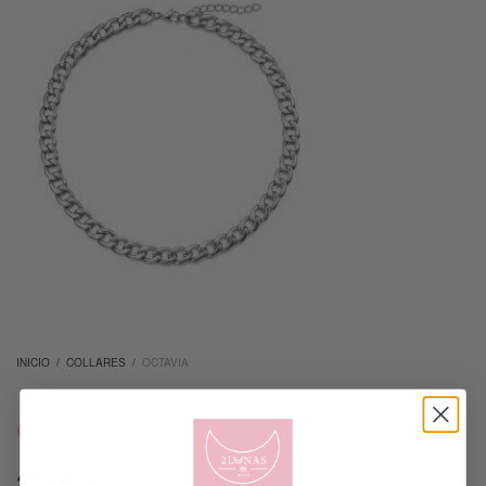
INICIO
/
COLLARES
/
OCTAVIA
OCTAVIA
35.00
€