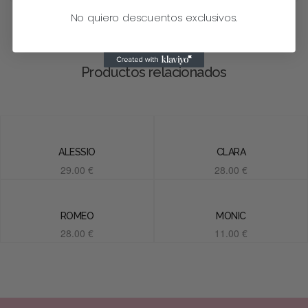
No quiero descuentos exclusivos.
Productos relacionados
ALESSIO
CLARA
29.00
€
28.00
€
Añadir al carrito
Añadir al carrito
ROMEO
MONIC
28.00
€
11.00
€
Añadir al carrito
Añadir al carrito