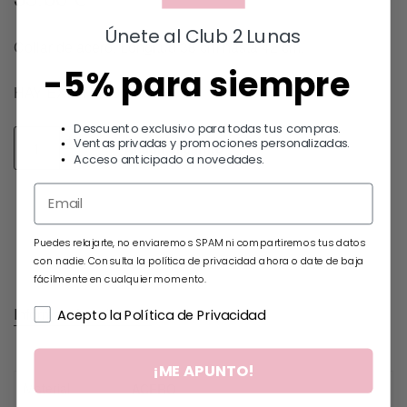
Únete al Club 2 Lunas
Collar de acero. Longitud 38 cm hasta 42 cm.
-5% para siempre
HAY EXISTENCIAS
Descuento exclusivo para todas tus compras.
Ventas privadas y promociones personalizadas.
Añadir al carrito
Acceso anticipado a novedades.
Puedes relajarte, no enviaremos SPAM ni compartiremos tus datos
con nadie. Consulta la política de privacidad ahora o date de baja
fácilmente en cualquier momento.
Información adicional
Acepto la Política de Privacidad
¡ME APUNTO!
Material
ACERO