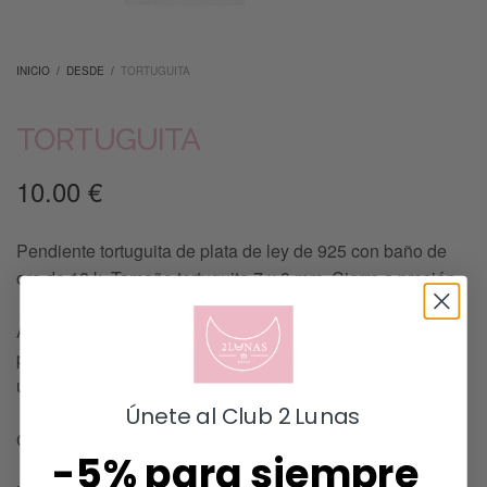
INICIO
/
DESDE
/
TORTUGUITA
TORTUGUITA
10.00
€
Pendiente tortuguita de plata de ley de 925 con baño de
oro de 18 k. Tamaño tortuguita 7 x 8 mm. Cierre a presión
ATENCIÓN: Este modelo se vende por unidades (1
pendiente suelto), si quieres el par debes seleccionar 2
unidades.
Únete al Club 2 Lunas
GRACIAS POR ELEGIRNOS !!
-5% para siempre