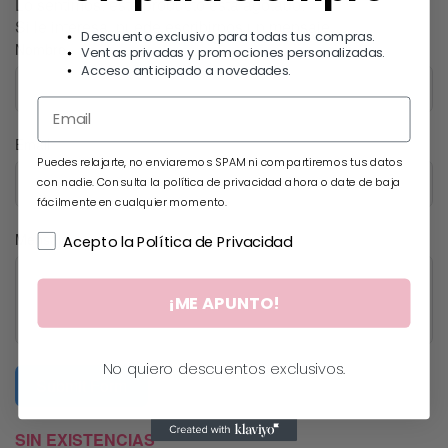
Lo sentimos, este producto esta agotado.
Si le interesa, puede escribirnos un mensaje.
Descuento exclusivo para todas tus compras.
Nombre
Ventas privadas y promociones personalizadas.
Acceso anticipado a novedades.
Email
Puedes relajarte, no enviaremos SPAM ni compartiremos tus datos
con nadie. Consulta la política de privacidad ahora o date de baja
fácilmente en cualquier momento.
Mensaje
Acepto la Política de Privacidad
¡ME APUNTO!
No quiero descuentos exclusivos.
Submit Form
SIN EXISTENCIAS