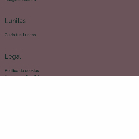
Lunitas
Cuida tus Lunitas
Legal
Política de cookies
Terminos y Condiciones
Política de devoluciones
Politica de privacidad
Envíos