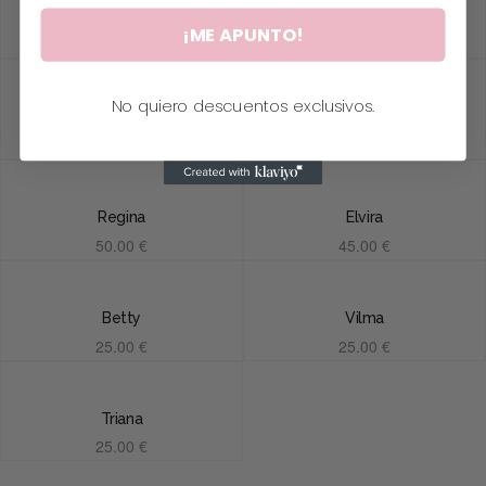
HAILEY
GRETA
¡ME APUNTO!
20.00
€
22.00
€
Añadir al carrito
Añadir al carrito
No quiero descuentos exclusivos.
PIA
Amaranta
20.00
€
46.00
€
Añadir al carrito
Añadir al carrito
Regina
Elvira
50.00
€
45.00
€
Añadir al carrito
Añadir al carrito
Betty
Vilma
25.00
€
25.00
€
Añadir al carrito
Añadir al carrito
Triana
25.00
€
Añadir al carrito