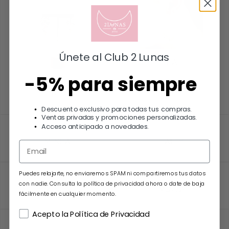
Únete al Club 2 Lunas
PIA
20.00
€
-5% para siempre
Añadir al carrito
OTOÑO
20.00
€
Descuento exclusivo para todas tus compras.
Ventas privadas y promociones personalizadas.
Añadir al carrito
Acceso anticipado a novedades.
MENCÍA
HAILEY
45.00
€
20.00
€
Añadir al carrito
Añadir al carrito
Puedes relajarte, no enviaremos SPAM ni compartiremos tus datos
con nadie. Consulta la política de privacidad ahora o date de baja
MENCÍA
MENCÍA
fácilmente en cualquier momento.
45.00
€
45.00
€
Acepto la Política de Privacidad
Añadir al carrito
Añadir al carrito