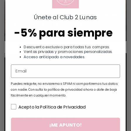
Únete al Club 2 Lunas
CÓMO ESCOGER TU PENDIENTE IDEAL
-5% para siempre
septiembre 16, 2022
Descuento exclusivo para todas tus compras.
Ventas privadas y promociones personalizadas.
Acceso anticipado a novedades.
JOYAS
Puedes relajarte, no enviaremos SPAM ni compartiremos tus datos
con nadie. Consulta la política de privacidad ahora o date de baja
fácilmente en cualquier momento.
Acepto la Política de Privacidad
LA HISTORIA DE LA JOYA PLATA
¡ME APUNTO!
septiembre 9, 2022